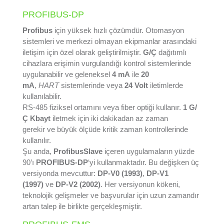
PROFIBUS-DP
Profibus
için yüksek hızlı çözümdür. Otomasyon
sistemleri ve merkezi olmayan ekipmanlar arasındaki
iletişim için özel olarak geliştirilmiştir.
G/Ç
dağıtımlı
cihazlara erişimin vurgulandığı kontrol sistemlerinde
uygulanabilir ve geleneksel
4 mA
ile
20
mA
,
HART
sistemlerinde veya
24 Volt
iletimlerde
kullanılabilir.
RS-485 fiziksel ortamını veya fiber optiği kullanır.
1 G/
Ç Kbayt
iletmek için iki dakikadan az zaman
gerekir ve büyük ölçüde kritik zaman kontrollerinde
kullanılır.
Şu anda,
ProfibusSlave
içeren uygulamaların yüzde
90’ı
PROFIBUS-DP
‘yi kullanmaktadır. Bu değişken üç
versiyonda mevcuttur:
DP-V0 (1993)
,
DP-V1
(1997)
ve
DP-V2 (2002)
. Her versiyonun kökeni,
teknolojik gelişmeler ve başvurular için uzun zamandır
artan talep ile birlikte gerçekleşmiştir.