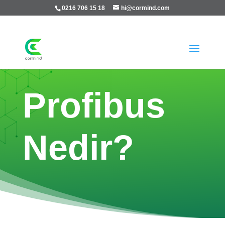
0216 706 15 18
hi@cormind.com
Profibus
Nedir?