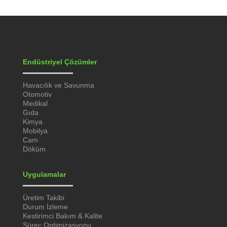
Endüstriyel Çözümler
Havacılık ve Savunma
Otomotiv
Medikal
Gıda
Kimya
Mobilya
Cam
Döküm
Uygulamalar
Üretim Takibi
Durum İzleme
Kestirimci Bakım & Kalite
Süreç Optimizasyonu