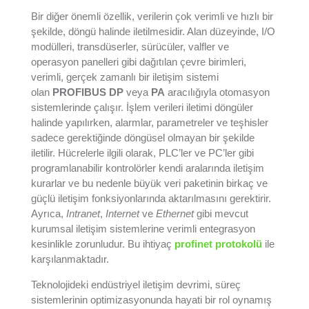
Bir diğer önemli özellik, verilerin çok verimli ve hızlı bir
şekilde, döngü halinde iletilmesidir. Alan düzeyinde, I/O
modülleri, transdüserler, sürücüler, valfler ve
operasyon panelleri gibi dağıtılan çevre birimleri,
verimli, gerçek zamanlı bir iletişim sistemi
olan
PROFIBUS DP
veya
PA
aracılığıyla otomasyon
sistemlerinde çalışır. İşlem verileri iletimi döngüler
halinde yapılırken, alarmlar, parametreler ve teşhisler
sadece gerektiğinde döngüsel olmayan bir şekilde
iletilir. Hücrelerle ilgili olarak, PLC’ler ve PC’ler gibi
programlanabilir kontrolörler kendi aralarında iletişim
kurarlar ve bu nedenle büyük veri paketinin birkaç ve
güçlü iletişim fonksiyonlarında aktarılmasını gerektirir.
Ayrıca,
Intranet
,
Internet
ve
Ethernet
gibi mevcut
kurumsal iletişim sistemlerine verimli entegrasyon
kesinlikle zorunludur. Bu ihtiyaç
profinet protokolü
ile
karşılanmaktadır.
Teknolojideki endüstriyel iletişim devrimi, süreç
sistemlerinin optimizasyonunda hayati bir rol oynamış