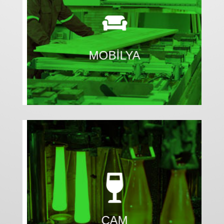


Makinelerin aktivitelerini, operatörlerin molarını,
ürün tiplerinin ne zaman ve ne kadar süre ile
üretildiği gibi tüm KPI’lar dijital bir ortamda
kolaylıkla ölçümlenebilmektedir.
MOBİLYA


Cormind Sistemi üzerindeki veriler ile
etiketlenmesi ve barkodlanmasıyla,
müşterilerinize giden ürününüzün geri
CAM
izlenebilirliğini sağlayın.