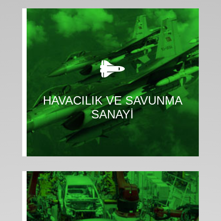

minimuma indirin.
iyileştirin, verimliliğinizi artırın ve maliyetlerinizi
Rekabet avantajı elde etmek için üretim kalitenizi

HAVACILIK VE SAVUNMA
SANAYİ