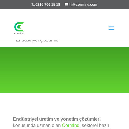
0216 706 15 18
hi@cormind.com

Ana Sayfa
5
Çözümler
5
Endüstriyel Çözümler
Endüstriyel üretim ve yönetim çözümleri
konusunda uzman olan
Cormind
, sektörel bazlı