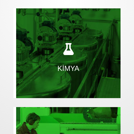
kapasiteyi artırın.
marjların üstesinden gelin, verimliliği ve

değişen müşteri taleplerini karşılamak için daralan
Gerçek zamanlı üretim verilerini kullanarak

KİMYA