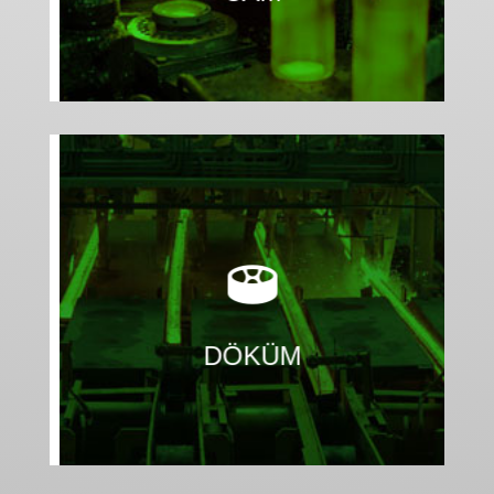
kesin olarak çözün.
kalitenizi tehlikeye atan bütün makine sorunlarını

manuel süreçleri otomatikleştirin ve üretim
Kapasitenizi artırın, zaman kaybına neden olan

DÖKÜM