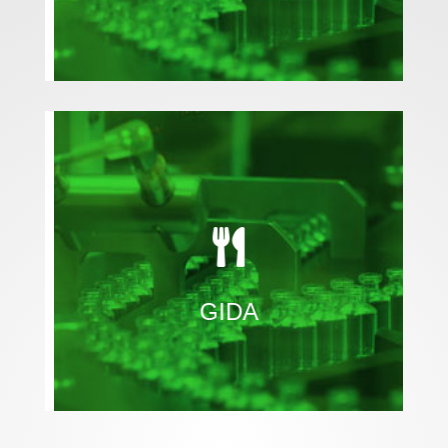
kapasiteyi artırın.
marjların üstesinden gelin, verimliliği ve

değişen müşteri taleplerini karşılamak için daralan
Gerçek zamanlı üretim verilerini kullanarak

GIDA