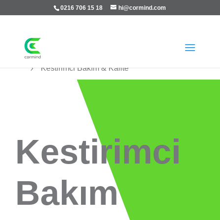
0216 706 15 18
hi@cormind.com

Ana Sayfa
5
Çözümler
5
Uygulamalar
5
Kestirimci Bakım & Kalite
Kestirimci
Bakım