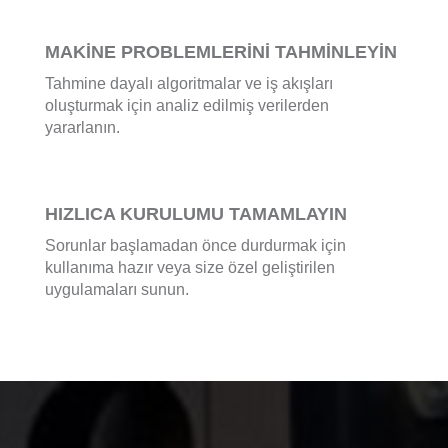
MAKİNE PROBLEMLERİNİ TAHMİNLEYİN
Tahmine dayalı algoritmalar ve iş akışları
oluşturmak için analiz edilmiş verilerden
yararlanın.
HIZLICA KURULUMU TAMAMLAYIN
Sorunlar başlamadan önce durdurmak için
kullanıma hazır veya size özel geliştirilen
uygulamaları sunun.