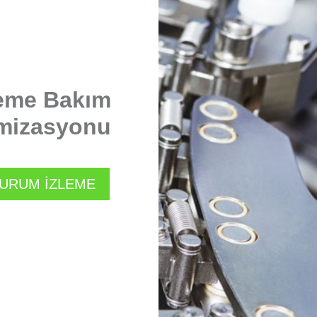
eme Bakım
mizasyonu
URUM İZLEME