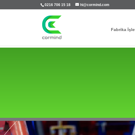
0216 706 15 18
hi@cormind.com
Fabrika İşle

5
5
Ana Sayfa
Çözümler
Uygulamalar