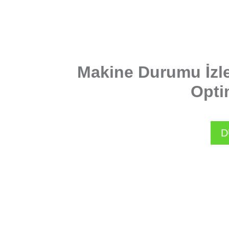
Makine Durumu İzl
Opti
D