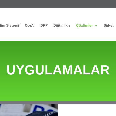
tim Sistemi
CorAI
DPP
Dijital İkiz
Çözümler
Şirket
UYGULAMALAR