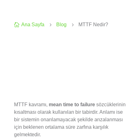

Ana Sayfa
5
Blog
5
MTTF Nedir?
MTTF kavramı,
mean time to failure
sözcüklerinin
kısaltması olarak kullanılan bir tabirdir. Anlamı ise
bir sistemin onarılamayacak şekilde arızalanması
için beklenen ortalama süre zarfına karşılık
gelmektedir.