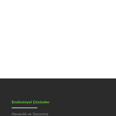
Gerçek zamanlı izlenebilirlik, gıda
üretiminde süreçlerin nasıl ilerlediğini anlık
veri akışlarıyla net bir...
Endüstriyel Çözümler
Havacılık ve Savunma