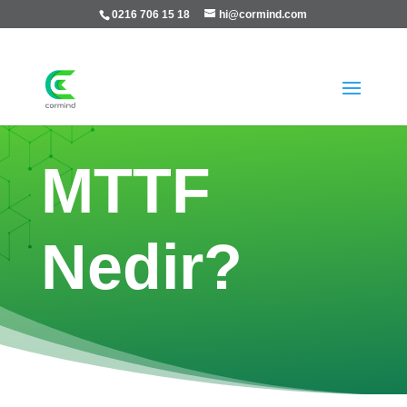
0216 706 15 18
hi@cormind.com
MTTF
Nedir?