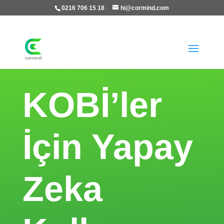
0216 706 15 18
hi@cormind.com
KOBİ’ler
İçin Yapay
Zeka