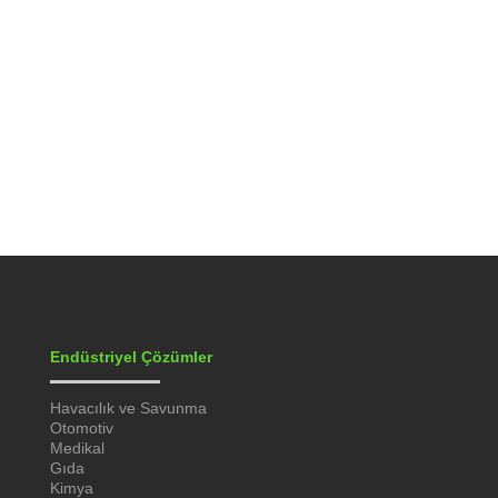
Gerçek zamanlı izlenebilirlik, gıda
üretiminde süreçlerin nasıl ilerlediğini anlık
veri akışlarıyla net bir...
Endüstriyel Çözümler
Havacılık ve Savunma
Otomotiv
Medikal
Gıda
Kimya