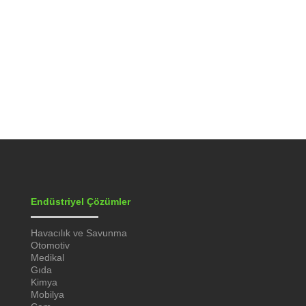
Gerçek zamanlı izlenebilirlik, gıda
üretiminde süreçlerin nasıl ilerlediğini anlık
veri akışlarıyla net bir...
Endüstriyel Çözümler
Havacılık ve Savunma
Otomotiv
Medikal
Gıda
Kimya
Mobilya