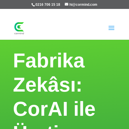
0216 706 15 18
hi@cormind.com
Fabrika
Zekâsı:
CorAI ile